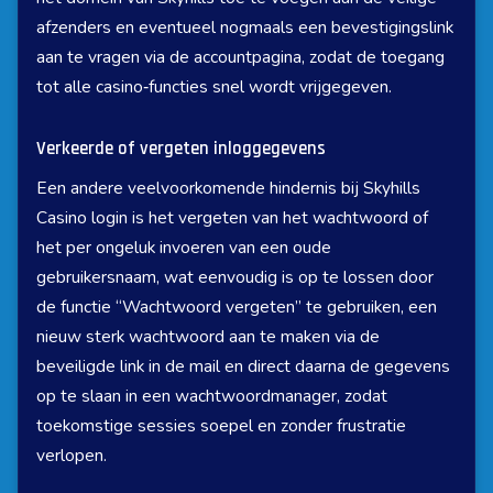
afzenders en eventueel nogmaals een bevestigingslink
aan te vragen via de accountpagina, zodat de toegang
tot alle casino‑functies snel wordt vrijgegeven.
Verkeerde of vergeten inloggegevens
Een andere veelvoorkomende hindernis bij Skyhills
Casino login is het vergeten van het wachtwoord of
het per ongeluk invoeren van een oude
gebruikersnaam, wat eenvoudig is op te lossen door
de functie “Wachtwoord vergeten” te gebruiken, een
nieuw sterk wachtwoord aan te maken via de
beveiligde link in de mail en direct daarna de gegevens
op te slaan in een wachtwoordmanager, zodat
toekomstige sessies soepel en zonder frustratie
verlopen.