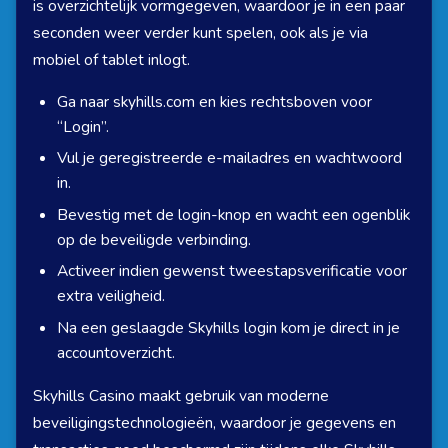
is overzichtelijk vormgegeven, waardoor je in een paar
seconden weer verder kunt spelen, ook als je via
mobiel of tablet inlogt.
Ga naar skyhills.com en kies rechtsboven voor
“Login”.
Vul je geregistreerde e-mailadres en wachtwoord
in.
Bevestig met de login-knop en wacht een ogenblik
op de beveiligde verbinding.
Activeer indien gewenst tweestapsverificatie voor
extra veiligheid.
Na een geslaagde Skyhills login kom je direct in je
accountoverzicht.
Skyhills Casino maakt gebruik van moderne
beveiligingstechnologieën, waardoor je gegevens en