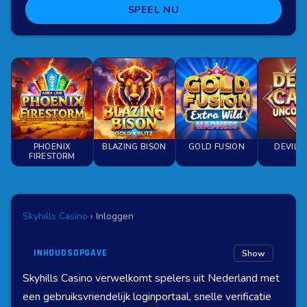
SPEEL NU
PHOENIX
BLAZING BISON
GOLD FUSION
DEVIL 
FIRESTORM
Skyhills Casino
› Inloggen
INHOUDSOPGAVE
Show
Skyhills Casino verwelkomt spelers uit Nederland met
een gebruiksvriendelijk loginportaal, snelle verificatie