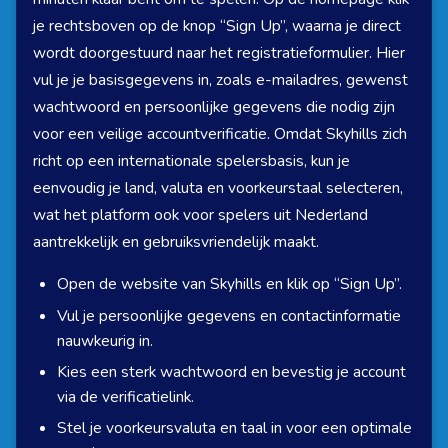
je rechtsboven op de knop “Sign Up”, waarna je direct
wordt doorgestuurd naar het registratieformulier. Hier
vul je je basisgegevens in, zoals e-mailadres, gewenst
wachtwoord en persoonlijke gegevens die nodig zijn
voor een veilige accountverificatie. Omdat Skyhills zich
richt op een internationale spelersbasis, kun je
eenvoudig je land, valuta en voorkeurstaal selecteren,
wat het platform ook voor spelers uit Nederland
aantrekkelijk en gebruiksvriendelijk maakt.
Open de website van Skyhills en klik op “Sign Up”.
Vul je persoonlijke gegevens en contactinformatie
nauwkeurig in.
Kies een sterk wachtwoord en bevestig je account
via de verificatielink.
Stel je voorkeursvaluta en taal in voor een optimale