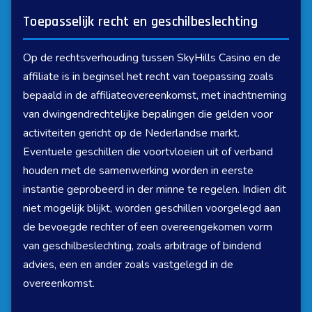
Toepasselijk recht en geschilbeslechting
Op de rechtsverhouding tussen SkyHills Casino en de
affiliate is in beginsel het recht van toepassing zoals
bepaald in de affiliateovereenkomst, met inachtneming
van dwingendrechtelijke bepalingen die gelden voor
activiteiten gericht op de Nederlandse markt.
Eventuele geschillen die voortvloeien uit of verband
houden met de samenwerking worden in eerste
instantie geprobeerd in der minne te regelen. Indien dit
niet mogelijk blijkt, worden geschillen voorgelegd aan
de bevoegde rechter of een overeengekomen vorm
van geschilbeslechting, zoals arbitrage of bindend
advies, een en ander zoals vastgelegd in de
overeenkomst.