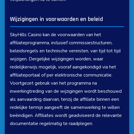
Wijzigingen in voorwaarden en beleid
SkyHills Casino kan de voorwaarden van het
affiliateprogramma, inclusief commissiestructuren,
beleidsregels en technische vereisten, van tijd tot tijd
wijzigen. Dergelijke wijzigingen worden, waar
redelijkerwijs mogelijk, vooraf aangekondigd via het
affiliateportaal of per elektronische communicatie.
Voortgezet gebruik van het programma na
inwerkingtreding van de wijzigingen wordt beschouwd
als aanvaarding daarvan, tenzij de affiliate binnen een
redelijke termijn aangeeft de samenwerking te willen
beëindigen. Affiliates wordt geadviseerd de relevante
documentatie regelmatig te raadplegen.