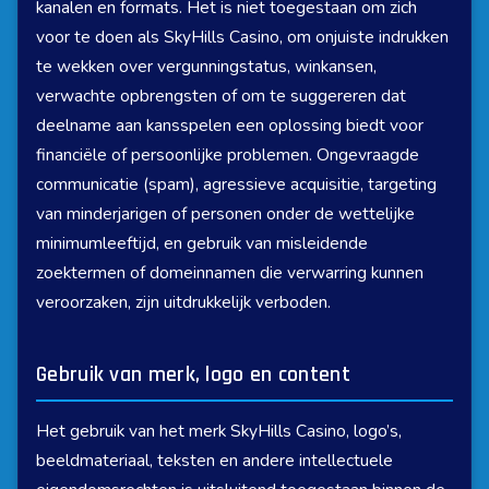
kanalen en formats. Het is niet toegestaan om zich
voor te doen als SkyHills Casino, om onjuiste indrukken
te wekken over vergunningstatus, winkansen,
verwachte opbrengsten of om te suggereren dat
deelname aan kansspelen een oplossing biedt voor
financiële of persoonlijke problemen. Ongevraagde
communicatie (spam), agressieve acquisitie, targeting
van minderjarigen of personen onder de wettelijke
minimumleeftijd, en gebruik van misleidende
zoektermen of domeinnamen die verwarring kunnen
veroorzaken, zijn uitdrukkelijk verboden.
Gebruik van merk, logo en content
Het gebruik van het merk SkyHills Casino, logo’s,
beeldmateriaal, teksten en andere intellectuele