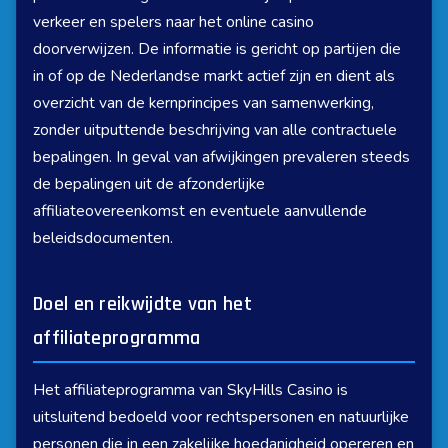
verkeer en spelers naar het online casino
doorverwijzen. De informatie is gericht op partijen die
in of op de Nederlandse markt actief zijn en dient als
overzicht van de kernprincipes van samenwerking,
zonder uitputtende beschrijving van alle contractuele
bepalingen. In geval van afwijkingen prevaleren steeds
de bepalingen uit de afzonderlijke
affiliateovereenkomst en eventuele aanvullende
beleidsdocumenten.
Doel en reikwijdte van het
affiliateprogramma
Het affiliateprogramma van SkyHills Casino is
uitsluitend bedoeld voor rechtspersonen en natuurlijke
personen die in een zakelijke hoedanigheid opereren en