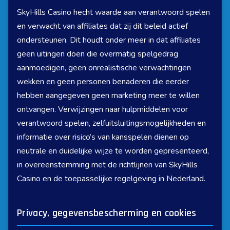
SkyHills Casino hecht waarde aan verantwoord spelen
en verwacht van affiliates dat zij dit beleid actief
ondersteunen. Dit houdt onder meer in dat affiliates
geen uitingen doen die overmatig spelgedrag
aanmoedigen, geen onrealistische verwachtingen
wekken en geen personen benaderen die eerder
hebben aangegeven geen marketing meer te willen
ontvangen. Verwijzingen naar hulpmiddelen voor
verantwoord spelen, zelfuitsluitingsmogelijkheden en
informatie over risico’s van kansspelen dienen op
neutrale en duidelijke wijze te worden gepresenteerd,
in overeenstemming met de richtlijnen van SkyHills
Casino en de toepasselijke regelgeving in Nederland.
Privacy, gegevensbescherming en cookies