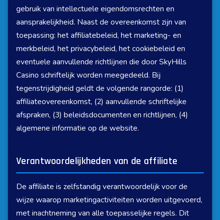
gebruik van intellectuele eigendomsrechten en
aansprakelijkheid. Naast de overeenkomst zijn van
toepassing: het affiliatebeleid, het marketing- en
merkbeleid, het privacybeleid, het cookiebeleid en
eventuele aanvullende richtlijnen die door SkyHills
Casino schriftelijk worden meegedeeld. Bij
tegenstrijdigheid geldt de volgende rangorde: (1)
affiliateovereenkomst, (2) aanvullende schriftelijke
afspraken, (3) beleidsdocumenten en richtlijnen, (4)
algemene informatie op de website.
Verantwoordelijkheden van de affiliate
De affiliate is zelfstandig verantwoordelijk voor de
wijze waarop marketingactiviteiten worden uitgevoerd,
met inachtneming van alle toepasselijke regels. Dit