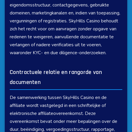
eigendomsstructuur, contactgegevens, gebruikte
domeinen, marketingkanalen en, indien van toepassing,
vergunningen of registraties. SkyHills Casino behoudt
zich het recht voor om aanvragen zonder opgave van
redenen te weigeren, aanvullende documentatie te
verlangen of nadere verificaties uit te voeren,
waaronder KYC- en due diligence-onderzoeken.
Contractuele relatie en rangorde van
documenten
De samenwerking tussen SkyHills Casino en de
affiliate wordt vastgelegd in een schriftelijke of
elektronische affiliateovereenkomst. Deze
overeenkomst bevat onder meer bepalingen over de
duur, beëindiging, vergoedingsstructuur, rapportage,