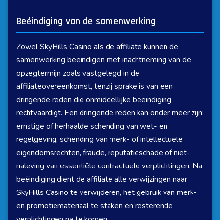
Beëindiging van de samenwerking
Zowel SkyHills Casino als de affiliate kunnen de
samenwerking beëindigen met inachtneming van de
opzegtermijn zoals vastgelegd in de
affiliateovereenkomst, tenzij sprake is van een
dringende reden die onmiddellijke beëindiging
rechtvaardigt. Een dringende reden kan onder meer zijn:
ernstige of herhaalde schending van wet- en
regelgeving, schending van merk- of intellectuele
eigendomsrechten, fraude, reputatieschade of niet-
naleving van essentiële contractuele verplichtingen. Na
beëindiging dient de affiliate alle verwijzingen naar
SkyHills Casino te verwijderen, het gebruik van merk-
en promotiemateriaal te staken en resterende
verplichtingen na te komen.