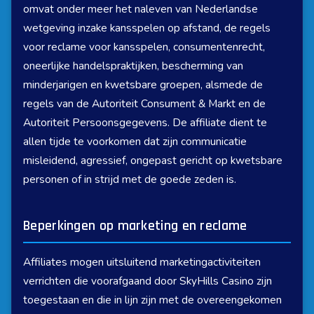
omvat onder meer het naleven van Nederlandse
wetgeving inzake kansspelen op afstand, de regels
voor reclame voor kansspelen, consumentenrecht,
oneerlijke handelspraktijken, bescherming van
minderjarigen en kwetsbare groepen, alsmede de
regels van de Autoriteit Consument & Markt en de
Autoriteit Persoonsgegevens. De affiliate dient te
allen tijde te voorkomen dat zijn communicatie
misleidend, agressief, ongepast gericht op kwetsbare
personen of in strijd met de goede zeden is.
Beperkingen op marketing en reclame
Affiliates mogen uitsluitend marketingactiviteiten
verrichten die voorafgaand door SkyHills Casino zijn
toegestaan en die in lijn zijn met de overeengekomen